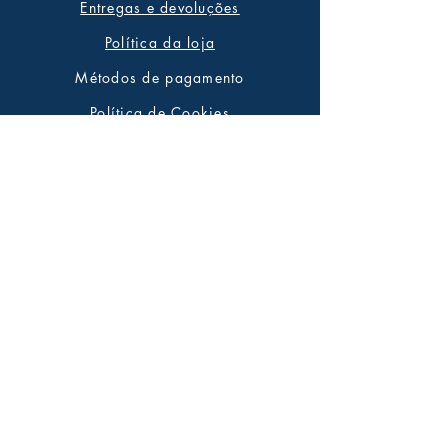
Entregas e devoluções
Política da loja
Métodos de pagamento
Política de Cookies
Redes sociais
Facebook
Twitter
Instagram
Pinterest
Saiba tudo em primeira mão