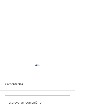
Comentários
JACOBINA MENTZ
Escreva um comentário
MIRIAM LIMA 